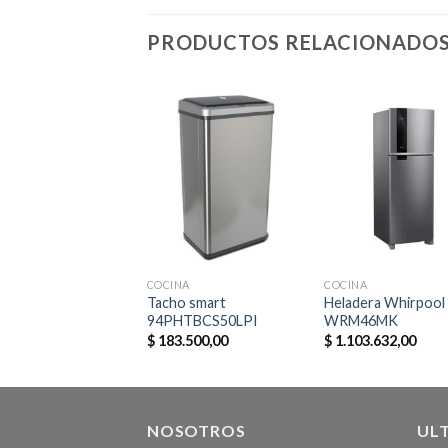
PRODUCTOS RELACIONADO
NA
COCINA
COCINA
Fryer and Grill ATMA
Tacho smart
Heladera Whirpool
94PHTBCS50LPI
WRM46MK
.000,00
$
183.500,00
$
1.103.632,00
NOSOTROS
UL