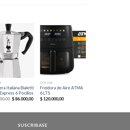
A
COCINA
ra Italiana Bialetti
Freidora de Aire ATMA
Express 6 Pocillos
6 LTS
00,00
$
86.000,00
$
120.000,00
SUSCRIBASE