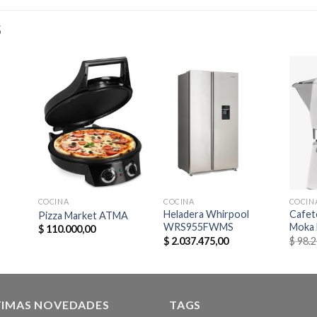
S
COCINA
COCINA
COCIN
Heladera Whirpool
Cafete
Pizza Market ATMA
WRS955FWMS
Moka 
$
110.000,00
$
2.037.475,00
$
98.2
TIMAS NOVEDADES
TAGS