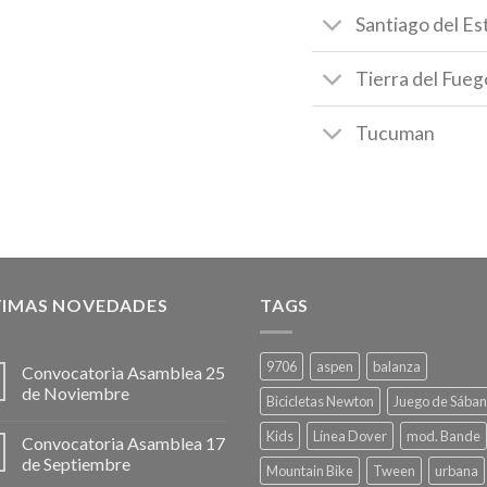
Santiago del Es
Tierra del Fueg
Tucuman
TIMAS NOVEDADES
TAGS
9706
aspen
balanza
Convocatoria Asamblea 25
de Noviembre
Bicicletas Newton
Juego de Sába
Kids
Línea Dover
mod. Bande
Convocatoria Asamblea 17
de Septiembre
Mountain Bike
Tween
urbana