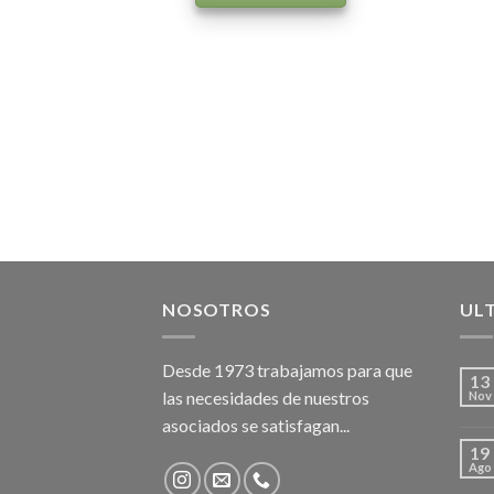
NOSOTROS
UL
Desde 1973 trabajamos para que
13
las necesidades de nuestros
Nov
asociados se satisfagan...
19
Ago