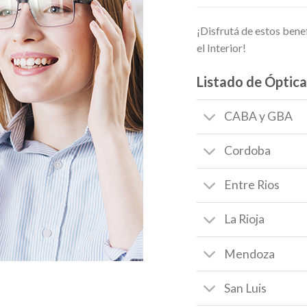
¡Disfrutá de estos benef
el Interior!
Listado de Óptica
CABA y GBA
Cordoba
Entre Rios
La Rioja
Mendoza
San Luis