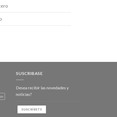
tero
o
SUSCRIBASE
Desea recibir las novedades y
noticias?
nas
SUSCRÍBETE