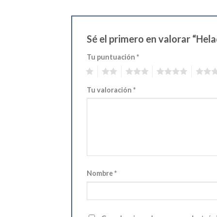
Sé el primero en valorar “
Tu puntuación
*
1
2
3
4
5
Tu valoración
*
Nombre
*