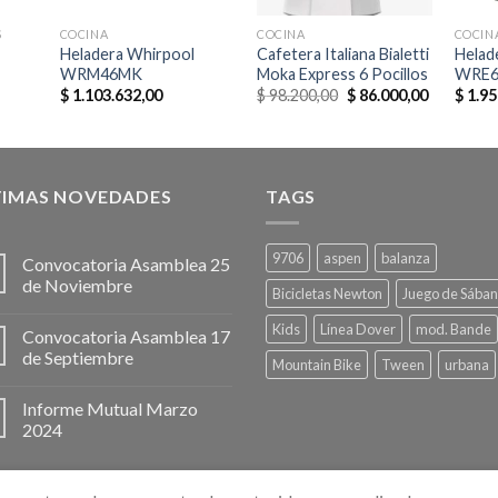
S
COCINA
COCINA
COCIN
Heladera Whirpool
Cafetera Italiana Bialetti
Helad
WRM46MK
Moka Express 6 Pocillos
WRE6
$
1.103.632,00
$
98.200,00
$
86.000,00
$
1.95
TIMAS NOVEDADES
TAGS
9706
aspen
balanza
Convocatoria Asamblea 25
de Noviembre
Bicicletas Newton
Juego de Sába
Kids
Línea Dover
mod. Bande
Convocatoria Asamblea 17
de Septiembre
Mountain Bike
Tween
urbana
Informe Mutual Marzo
2024