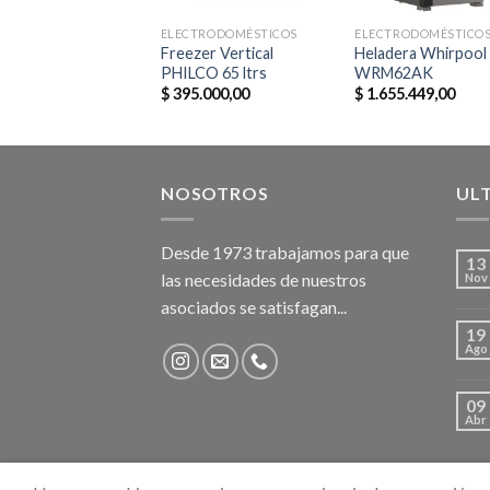
TRODOMÉSTICOS
ELECTRODOMÉSTICOS
ELECTRODOMÉSTICO
radora Robot
Freezer Vertical
Heladera Whirpool
TAR21C1PI
PHILCO 65 ltrs
WRM62AK
.600,00
$
395.000,00
$
1.655.449,00
NOSOTROS
UL
Desde 1973 trabajamos para que
13
las necesidades de nuestros
Nov
asociados se satisfagan...
19
Ago
09
Abr