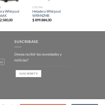
A
COCINA
era Whirpool
Heladera Whirpool
6AK
WRM42MB
2.580,00
$
899.884,00
SUSCRIBASE
Desea recibir las novedades y
noticias?
nas
SUSCRÍBETE