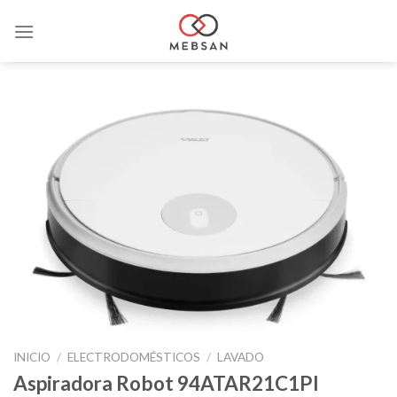
Saltar
al
contenido
INICIO
/
ELECTRODOMÉSTICOS
/
LAVADO
Aspiradora Robot 94ATAR21C1PI