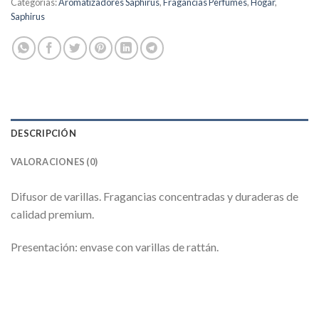
Categorías:
Aromatizadores Saphirus
,
Fragancias Perfumes
,
Hogar
,
Saphirus
DESCRIPCIÓN
VALORACIONES (0)
Difusor de varillas. Fragancias concentradas y duraderas de
calidad premium.
Presentación: envase con varillas de rattán.