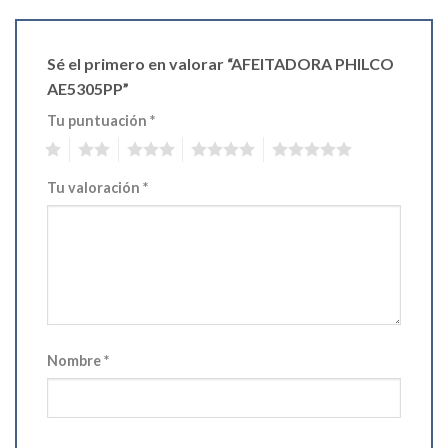
Sé el primero en valorar “AFEITADORA PHILCO
AE5305PP”
Tu puntuación
*
1
2
3
4
5
Tu valoración
*
Nombre
*