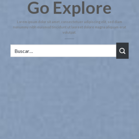
Go Explore
Lorem ipsum dolor sit amet, consectetuer adipiscing elit, sed diam
nonummy nibh euismod tincidunt ut laoreet dolore magna aliquam erat
volutpat.
Buscar
por: