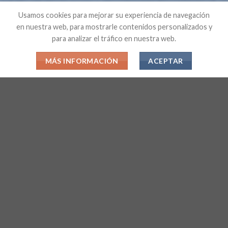
Usamos cookies para mejorar su experiencia de navegación
en nuestra web, para mostrarle contenidos personalizados y
para analizar el tráfico en nuestra web.
MÁS INFORMACIÓN
ACEPTAR
Explore Things
Lorem ipsum dolor sit amet, consectetuer adipiscing elit, sed
diam nonummy nibh euismod tincidunt ut laoreet dolore
magna aliquam erat volutpat….
Book Events
Lorem ipsum dolor sit amet, consectetuer adipiscing elit, sed
diam nonummy nibh euismod tincidunt ut laoreet dolore
magna aliquam erat volutpat….